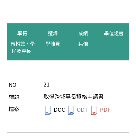
學籍
選課
成績
學位證書
轉輔雙、學
學雜費
其他
程及專長
21
取得跨域專長資格申請書
DOC
ODT
PDF