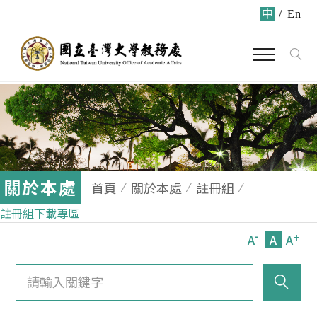
中
/
En
關於本處
首頁
關於本處
註冊組
註冊組下載專區
-
+
A
A
A