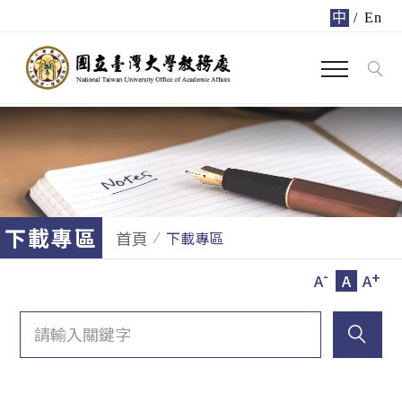
中
/
En
下載專區
首頁
下載專區
-
+
A
A
A