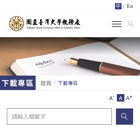
中
/
En
下載專區
首頁
下載專區
-
+
A
A
A