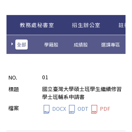
教務處秘書室
招生辦公室
註冊
全部
學籍股
成績股
選課專區
01
國立臺灣大學碩士班學生繼續修習
學士班輔系申請書
DOCX
ODT
PDF