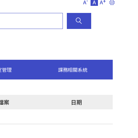
-
+
A
A
A
室管理
課務相關系統
檔案
日期