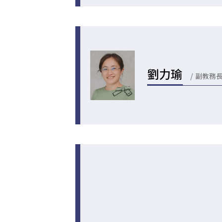
劉力瑜
副教務