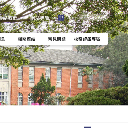
聯絡我們
網站導覽
全站搜尋
中
/
En
消息
相關連結
常見問題
校務評鑑專區