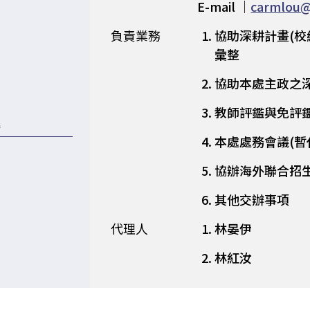
E-mail ｜
carmlou@
負責業務
協助深耕計畫(校
彙整
協助本處主政之
教師評鑑與免評鑑
理
本處處務會議(暫
協辦海外聯合招
其他交辦事項
代理人
林晏伊
林紅汝