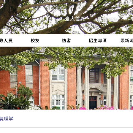
臺大首頁
相關連結
政人員
校友
訪客
招生專區
最新
員職掌