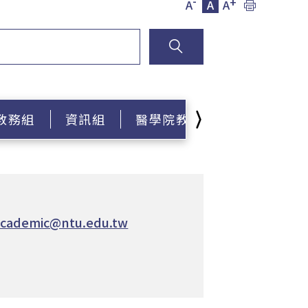
-
+
A
A
A
教務組
資訊組
醫學院教務分處
教學發展
cademic@ntu.edu.tw