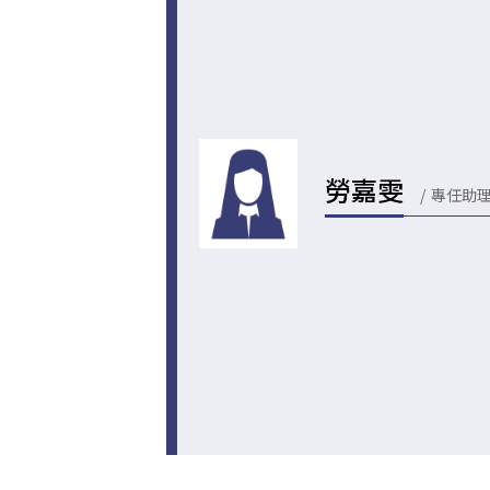
勞嘉雯
專任助