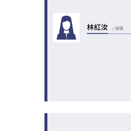
林紅汝
經理