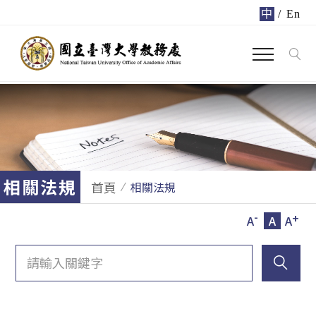
中
/
En
相關法規
首頁
相關法規
-
+
A
A
A