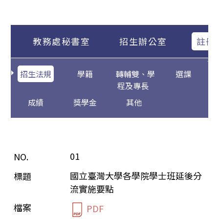
教務處秘書室
招生辦公室
註冊
招生法規
學籍
轉輔雙、學
選課
程及專長
成績
獎學金
其他
01
國立臺灣大學各學院學士班延後分
流實施要點
PDF