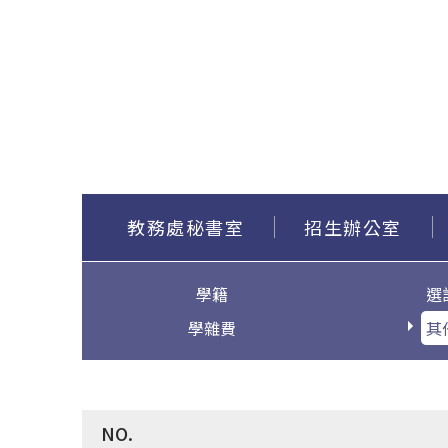
教務處秘書室
招生辦公室
學籍
選
學雜費
其
NO.