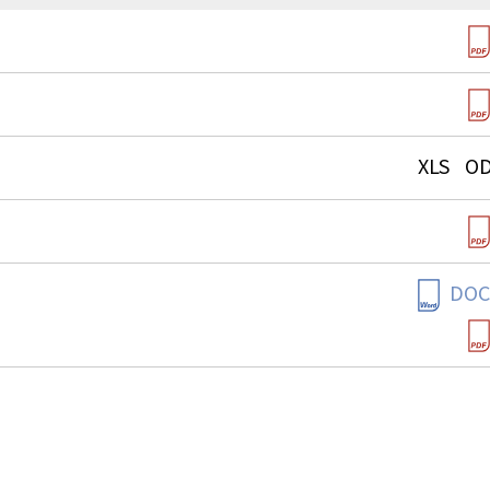
XLS
O
DOC