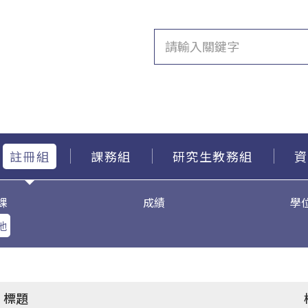
註冊組
課務組
研究生教務組
資
課
成績
學
他
標題