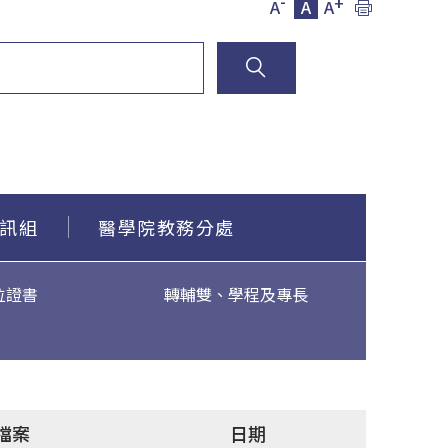
-
+
A
A
A
訊組
醫學院教務分處
位證書
轉輔雙、學程及專長
檔案
日期