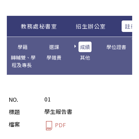
教務處秘書室
招生辦公室
註冊
學籍
選課
成績
學位證書
轉輔雙、學
學雜費
其他
程及專長
01
學生報告書
PDF