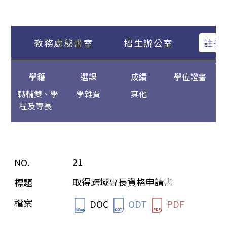
教務處秘書室
招生辦公室
註冊
學籍
選課
成績
學位證書
轉輔雙、學
學雜費
其他
程及專長
21
取得跨域專長資格申請書
DOC
ODT
PDF